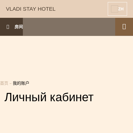
VLADI STAY HOTEL
ZH
房间
首页
–
我的账户
Личный кабинет